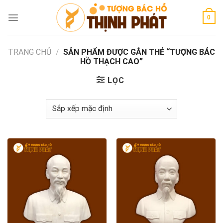
Skip
to
0
content
TRANG CHỦ
/
SẢN PHẨM ĐƯỢC GẮN THẺ “TƯỢNG BÁC
HỒ THẠCH CAO”
LỌC