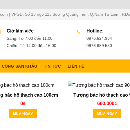
l.com | VPGD: Số 18 ngõ 115 đường Quang Tiến, Q.Nam Từ Liêm, P.Đạ
Giờ làm việc
Hotline:
Sáng: Từ 7:00 đến 11:00
0976.624.984
Chiều: Từ 14:00 đến 16:00
0976.689.580
I CÔNG SÂN KHẤU
TIN TỨC
LIÊN HỆ
g bác hồ thạch cao 100cm
Tượng bác hồ thạch cao
0
₫
600.000
₫
MUA NGAY
MUA NGAY