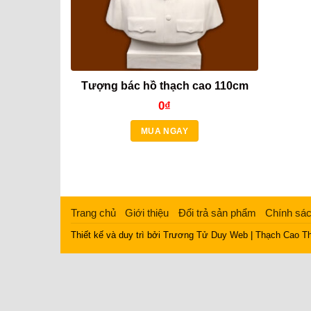
Tượng bác hồ thạch cao 110cm
0
₫
MUA NGAY
Trang chủ
Giới thiệu
Đổi trả sản phẩm
Chính sác
Thiết kế và duy trì bởi
Trương Tử Duy Web
|
Thạch Cao Th