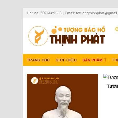
Skip
Hotline: 0976689580 | Email: totuongthinhphat@gmai
to
content
TRANG CHỦ
GIỚI THIỆU
SẢN PHẨM
TH
Tượn