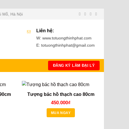
i Mỗ, Hà Nội
Liên hệ:
W: www.totuongthinhphat.com
E: totuongthinhphat@gmail.com
ĐĂNG KÝ LÀM ĐẠI LÝ
 90cm
Tượng bác hồ thạch cao 80cm
450.000
₫
MUA NGAY